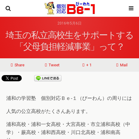
2016年5月6日
埼玉の私立高校生をサポートする
「父母負担軽減事業」って？
Share
Tweet
+ 1
Mail
浦和の学習塾 個別対応Ｂｅ‐１（びーわん）の周りには
人気の公立高校がたくさんあります。
浦和高校・浦和一女高校・大宮高校・市立浦和高校（中
学）・蕨高校・浦和西高校・川口北高校・浦和南高