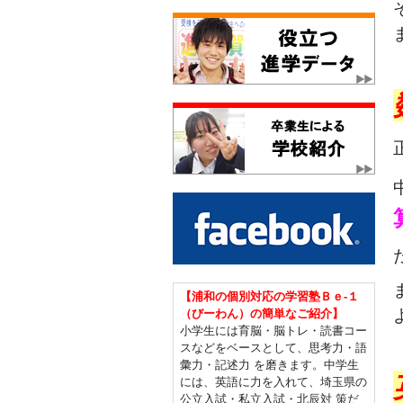
【浦和の個別対応の学習塾Ｂｅ-１
（びーわん）の簡単なご紹介】
小学生には育脳・脳トレ・読書コー
スなどをベースとして、思考力・語
彙力・記述力 を磨きます。中学生
には、英語に力を入れて、埼玉県の
公立入試・私立入試・北辰対 策だ