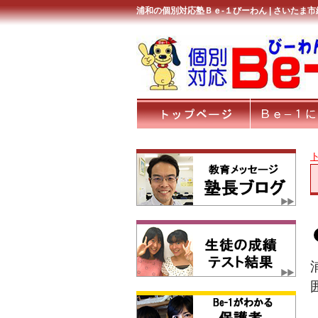
浦和の個別対応塾Ｂｅ-１びーわん | さいたま