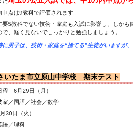
埼玉の公立入試では、中1の内申点か
また
内申点は9教科で評価されます。
主要5教科でない技術・家庭も入試に影響し、しかも
ので、軽く見ないでしっかりと勉強しましょう。
特に男子は、技術・家庭を“捨てる”生徒がいますが、
さいたま市立原山中学校 期末テスト
日程 6月29日（月）
技家／国語／社会／数学
6月30日（火）
英語／理科